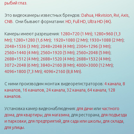
рыбий глаз
.
Это видеокамеры известных брендов:
Dahua
,
Hikvision
,
Rvi
,
Axis
,
CNB
. Они бывают форматами:
HD
,
Full HD
,
Ultra HD (4K)
.
Камеры имеют разрешения:
1280×720 (1 Мп)
;
1280×960 (1,3
Мп)
;
1280×1280 (1,6 Мп)
;
1920×1080 (2 Мп)
;
1930×1088 (2 Мп)
;
2048×1536 (3 Мп)
;
2048×2048 (4 Мп)
;
2304×1296 (3 Мп)
;
2560×1440 (4 Мп)
;
2560×1920 (5 Мп)
;
2560×2048 (5 Мп)
;
2688×1512 (4 Мп)
;
2688×1520 (4 Мп)
;
2688×1532 (4 Мп)
;
3072×2048 (6 Мп)
;
3840×2160 (8 Мп)
;
4000×3000 (12 Мп)
;
4096×1800 (7,3 Мп)
;
4096×2160 (8,8 Мп)
.
С ними производим монтаж видеорегистраторов:
4 канала
,
8
каналов
,
16 каналов
,
24 канала
,
32 канала
,
64 канала
,
128
каналов
.
Установка камер видеонаблюдения:
для дачи
или
частного
дома
,
для квартиры
,
для магазина
, для ресторана,
для подъезда
и парковки
,
для предприятий
,
для сада или школы
,
для склада
,
для улицы
.