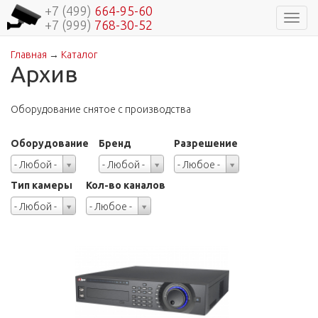
+7 (499)
664-95-60
Навиг
+7 (999)
768-30-52
Главная
→
Каталог
Вы здесь
Архив
Оборудование снятое с производства
Оборудование
Бренд
Разрешение
Оборудование
Бренд
Разрешение
- Любой -
- Любой -
- Любое -
Тип камеры
Кол-во каналов
Тип
Кол-
- Любой -
- Любое -
камеры
во
каналов