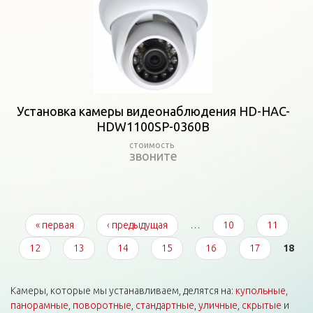
Установка камеры видеонаблюдения HD-HAC-
HDW1100SP-0360B
звоните
Страницы
« первая
‹ предыдущая
…
10
11
12
13
14
15
16
17
18
Камеры, которые мы устанавливаем, делятся на:
купольные
,
панорамные
,
поворотные
,
стандартные
,
уличные
,
скрытые
и