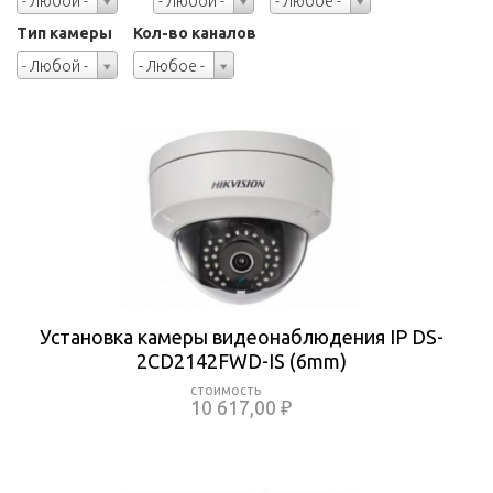
- Любой -
- Любой -
- Любое -
Тип камеры
Кол-во каналов
Тип
Кол-
- Любой -
- Любое -
камеры
во
каналов
Установка камеры видеонаблюдения IP DS-
2CD2142FWD-IS (6mm)
10 617,00 ₽