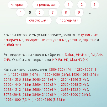
« первая
‹ предыдущая
1
2
3
4
5
6
7
8
9
…
следующая ›
последняя »
Камеры, которые мы устанавливаем, делятся на:
купольные
,
панорамные
,
поворотные
,
стандартные
,
уличные
,
скрытые
и
рыбий глаз
.
Это видеокамеры известных брендов:
Dahua
,
Hikvision
,
Rvi
,
Axis
,
CNB
. Они бывают форматами:
HD
,
Full HD
,
Ultra HD (4K)
.
Камеры имеют разрешения:
1280×720 (1 Мп)
;
1280×960 (1,3
Мп)
;
1280×1280 (1,6 Мп)
;
1920×1080 (2 Мп)
;
1930×1088 (2 Мп)
;
2048×1536 (3 Мп)
;
2048×2048 (4 Мп)
;
2304×1296 (3 Мп)
;
2560×1440 (4 Мп)
;
2560×1920 (5 Мп)
;
2560×2048 (5 Мп)
;
2688×1512 (4 Мп)
;
2688×1520 (4 Мп)
;
2688×1532 (4 Мп)
;
3072×2048 (6 Мп)
;
3840×2160 (8 Мп)
;
4000×3000 (12 Мп)
;
4096×1800 (7,3 Мп)
;
4096×2160 (8,8 Мп)
.