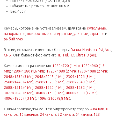
Питание PoE 802.3af / DC 12 В, 5,5 Вт
Габаритные размеры x140x100 мм
Вес 450 г
Камеры, которые мы устанавливаем, делятся на:
купольные
,
панорамные
,
поворотные
,
стандартные
,
уличные
,
скрытые
и
рыбий глаз
.
Это видеокамеры известных брендов:
Dahua
,
Hikvision
,
Rvi
,
Axis
,
CNB
. Они бывают форматами:
HD
,
Full HD
,
Ultra HD (4K)
.
Камеры имеют разрешения:
1280×720 (1 Мп)
;
1280×960 (1,3
Мп)
;
1280×1280 (1,6 Мп)
;
1920×1080 (2 Мп)
;
1930×1088 (2 Мп)
;
2048×1536 (3 Мп)
;
2048×2048 (4 Мп)
;
2304×1296 (3 Мп)
;
2560×1440 (4 Мп)
;
2560×1920 (5 Мп)
;
2560×2048 (5 Мп)
;
2688×1512 (4 Мп)
;
2688×1520 (4 Мп)
;
2688×1532 (4 Мп)
;
3072×2048 (6 Мп)
;
3840×2160 (8 Мп)
;
4000×3000 (12 Мп)
;
4096×1800 (7,3 Мп)
;
4096×2160 (8,8 Мп)
.
С ними производим монтаж видеорегистраторов:
4 канала
,
8
каналов
,
16 каналов
,
24 канала
,
32 канала
,
64 канала
,
128