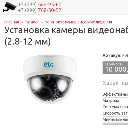
+7 (499)
664-95-60
+7 (999)
768-30-52
Главная
→
Каталог
→
Установка камер видеонаблюдения
Вы здесь
Установка камеры видеона
(2.8-12 мм)
Артикул:
RVi
10 000
Характе
Эффективные
Матрица
Система ска
Скорость зат
Минимальная