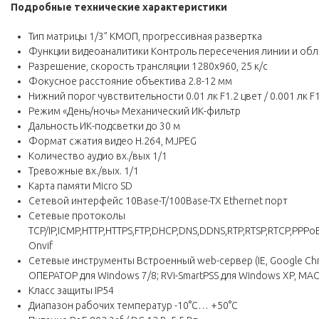
Подробные технические
характеристики
Тип матрицы 1/3” КМОП, прогрессивная развертка
Функции видеоаналитики Контроль пересечения линии и обл
Разрешение, скорость трансляции 1280x960, 25 к/с
Фокусное расстояние объектива 2.8-12 мм
Нижний порог чувствительности 0.01 лк F1.2 цвет / 0.001 лк F1.
Режим «День/ночь» Механический ИК-фильтр
Дальность ИК-подсветки до 30 м
Формат сжатия видео H.264, MJPEG
Количество аудио вх./вых 1/1
Тревожные вх./вых. 1/1
Карта памяти Micro SD
Сетевой интерфейс 10Base-T/100Base-TX Ethernet порт
Сетевые протоколы
TCP/IP,ICMP,HTTP,HTTPS,FTP,DHCP,DNS,DDNS,RTP,RTSP,RTCP,PPPo
Оnvif
Сетевые инструменты Встроенный web-сервер (IE, Google Сhrom
ОПЕРАТОР для Windows 7/8; RVi-SmartPSS для Windows XP, MA
Класс защиты IP54
Диапазон рабочих температур -10°С… +50°С