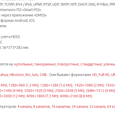
P/IP, IPv4 / IPv6, UPNP, RTSP, UDP, SMTP, NTP, DHCP, DNS, IP Filter, PPPo
латного ПО «Smart PSS».
 через приложение «DMSS».
формах Android, iOS.
ели.
 учёта HDD).
С.
: 56*375*282 мм.
ятся на:
купольные
,
панорамные
,
поворотные
,
стандартные
,
уличн
ahua
,
Hikvision
,
Rvi
,
Axis
,
CNB
. Они бывают форматами:
HD
,
Full HD
,
Ul
 Мп)
;
1280×960 (1,3 Мп)
;
1280×1280 (1,6 Мп)
;
1920×1080 (2 Мп)
;
1930×
0×1440 (4 Мп)
;
2560×1920 (5 Мп)
;
2560×2048 (5 Мп)
;
2688×1512 (4 Мп)
0×3000 (12 Мп)
;
4096×1800 (7,3 Мп)
;
4096×2160 (8,8 Мп)
.
траторов:
4 канала
,
8 каналов
,
16 каналов
,
24 канала
,
32 канала
,
64 к