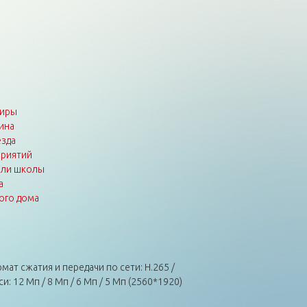
тиры
ина
зда
приятий
или школы
а
ого дома
мат сжатия и передачи по сети: H.265 /
12 Мп / 8 Мп / 6 Мп / 5 Мп (2560*1920)