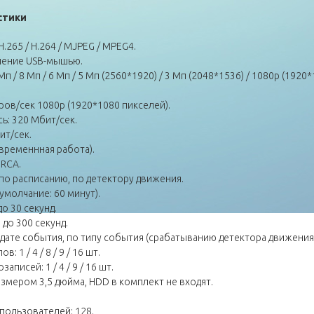
стики
.265 / H.264 / MJPEG / MPEG4.
ление USB-мышью.
 8 Мп / 6 Мп / 5 Мп (2560*1920) / 3 Мп (2048*1536) / 1080p (1920*1
ров/сек 1080p (1920*1080 пикселей).
ь: 320 Мбит/сек.
ит/сек.
временнная работа).
 RCA.
по расписанию, по детектору движения.
(умолчание: 60 минут).
о 30 секунд.
до 300 секунд.
дате события, по типу события (срабатыванию детектора движения)
1 / 4 / 8 / 9 / 16 шт.
исей: 1 / 4 / 9 / 16 шт.
змером 3,5 дюйма, HDD в комплект не входят.
пользователей: 128.