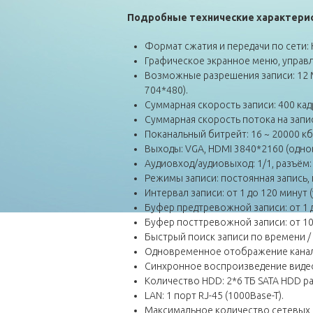
Подробные технические
характери
Формат сжатия и передачи по сети: H
Графическое экранное меню, управ
Возможные разрешения записи: 12 Мп /
704*480).
Суммарная скорость записи: 400 кад
Суммарная скорость потока на запис
Поканальный битрейт: 16 ~ 20000 кб
Выходы: VGA, HDMI 3840*2160 (одно
Аудиовход/аудиовыход: 1/1, разъём:
Режимы записи: постоянная запись, 
Интервал записи: от 1 до 120 минут 
Буфер предтревожной записи: от 1 д
Буфер посттревожной записи: от 10 
Быстрый поиск записи по времени / 
Одновременное отображение каналов: 
Синхронное воспроизведение видеозап
Количество HDD: 2*6 ТБ SATA HDD ра
LAN: 1 порт RJ-45 (1000Base-T).
Максимальное количество сетевых 