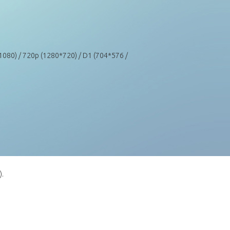
080) / 720p (1280*720) / D1 (704*576 /
.