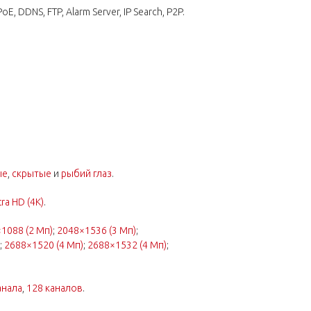
E, DDNS, FTP, Alarm Server, IP Search, P2P.
ые
,
скрытые
и
рыбий глаз
.
tra HD (4K)
.
1088 (2 Мп)
;
2048×1536 (3 Мп)
;
;
2688×1520 (4 Мп)
;
2688×1532 (4 Мп)
;
анала
,
128 каналов
.