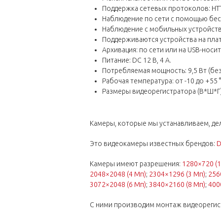
Поддержка сетевых протоколов: HTTP, TC
Наблюдение по сети с помощью бесп
Наблюдение с мобильных устройств
Поддерживаются устройства на плат
Архивация: по сети или на USB-носит
Питание: DC 12 В, 4 А.
Потребляемая мощность: 9,5 Вт (без
Рабочая температура: от -10 до +55 °
Размеры видеорегистратора (В*Ш*Г)
Камеры, которые мы устанавливаем, дел
Это видеокамеры известных брендов:
D
Камеры имеют разрешения:
1280×720 (1
2048×2048 (4 Мп)
;
2304×1296 (3 Мп)
;
256
3072×2048 (6 Мп)
;
3840×2160 (8 Мп)
;
400
С ними производим монтаж видеорегис