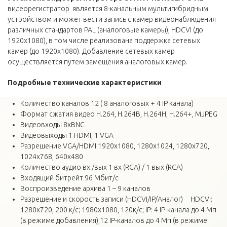
видеорегистратор является 8-канальным мультигибридным
устройством и может вести запись с камер видеонаблюдения
различных стандартов PAL (аналоговые камеры), HDCVI (до
1920х1080), в том числе реализована поддержка сетевых
камер (до 1920х1080). Добавление сетевых камер
осуществляется путем замещения аналоговых камер.
Подробные технические
характеристики
Количество каналов 12 ( 8 аналоговых + 4 IP канала)
Формат сжатия видео H.264, Н.264B, Н.264H, Н.264+, MJPEG
Видеовходы 8хBNC
Видеовыходы 1 HDMI, 1 VGA
Разрешение VGA/HDMI 1920x1080, 1280x1024, 1280x720,
1024x768, 640x480
Количество аудио вх./вых 1 вх (RCA) / 1 вых (RCA)
Входящий битрейт 96 Мбит/с
Воспроизведение архива 1 – 9 каналов
Разрешение и скорость записи (HDCVI/IP/Аналог) HDCVI:
1280х720, 200 к/с; 1980х1080, 120к/с; IP: 4 IP-канала до 4 Мп
(в режиме добавления),12 IP-каналов до 4 Мп (в режиме