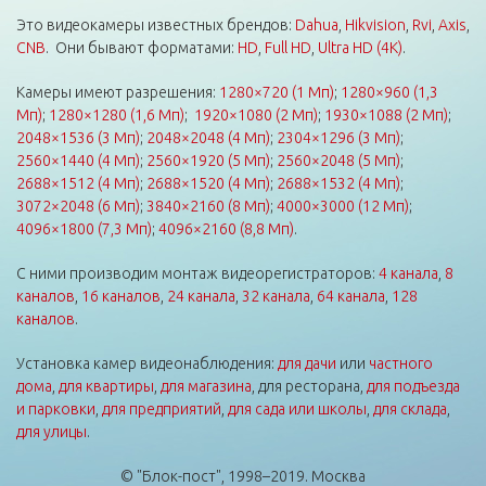
Это видеокамеры известных брендов:
Dahua
,
Hikvision
,
Rvi
,
Axis
,
CNB
. Они бывают форматами:
HD
,
Full HD
,
Ultra HD (4K)
.
Камеры имеют разрешения:
1280×720 (1 Мп)
;
1280×960 (1,3
Мп)
;
1280×1280 (1,6 Мп)
;
1920×1080 (2 Мп)
;
1930×1088 (2 Мп)
;
2048×1536 (3 Мп)
;
2048×2048 (4 Мп)
;
2304×1296 (3 Мп)
;
2560×1440 (4 Мп)
;
2560×1920 (5 Мп)
;
2560×2048 (5 Мп)
;
2688×1512 (4 Мп)
;
2688×1520 (4 Мп)
;
2688×1532 (4 Мп)
;
3072×2048 (6 Мп)
;
3840×2160 (8 Мп)
;
4000×3000 (12 Мп)
;
4096×1800 (7,3 Мп)
;
4096×2160 (8,8 Мп)
.
С ними производим монтаж видеорегистраторов:
4 канала
,
8
каналов
,
16 каналов
,
24 канала
,
32 канала
,
64 канала
,
128
каналов
.
Установка камер видеонаблюдения:
для дачи
или
частного
дома
,
для квартиры
,
для магазина
, для ресторана,
для подъезда
и парковки
,
для предприятий
,
для сада или школы
,
для склада
,
для улицы
.
© "Блок-пост", 1998–2019. Москва