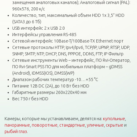
замещения аналоговых каналов); Аналоговый сигнал (PAL):
960x576, 200 к/с
Количество, тип, максимальный объем HDD 1x 3,5” HDD
(SATA3 до 6 Тб)
USB интерфейс 2 x USB 2.0
Интерфейсы управления RS-485
Сетевой интерфейс 10Base-T/100Base-TX Ethernet порт
Сетевые протоколы HTTP, Ipv4/Ipv6, TCP/IP, UPNP, RTSP, UDP,
SNMP, SMTP, NTP, DHCP, DNS, PPPOE, DDNS, FTP, IP Фильтр
Сетевые инструменты Web – интерфейс, ПО Rvi-Оператор,
ПО Rvi-Smart PSS ПО для мобильных платформ – gDMSS
(Android), iDMSS(iOS), DMSS(WP)
Диапазон рабочих температур -10…+55 °C
Питание 12В DC (2А), до 10 Вт без HDD
Габаритные размеры 260x220x40 мм
Вес 750 г без HDD
Камеры, которые мы устанавливаем, делятся на:
купольные
,
панорамные
,
поворотные
,
стандартные
,
уличные
,
скрытые
и
рыбий глаз
.